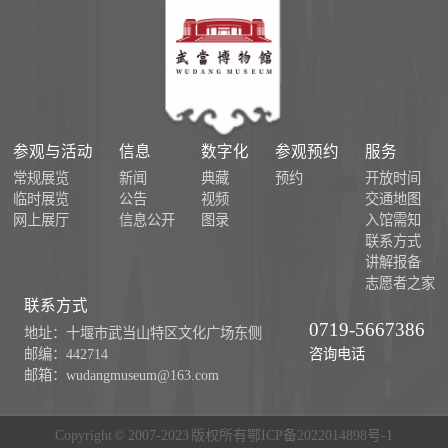
参观与活动
信息
数字化
参观预约
服务
常规展览
新闻
典藏
预约
开放时间
临时展览
公告
视频
交通地图
网上展厅
信息公开
图录
入馆需知
联系方式
讲解报备
志愿者之家
联系方式
0719-5667386
地址：十堰市武当山特区文化广场东侧
咨询电话
邮编：442714
邮箱：wudangmuseum@163.com
Copyright © 2007-2023 版权所有
鄂ICP备2022014898号-1